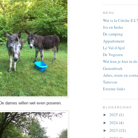
MENU
Wat is la Crèche E.I.?
Jos en Ineke
De camping
Appartement
Le Val d'Ajol
De Vogezen
Wat kun je hier in d
Gastenboek
Adres, route en conta
Tarieven
Externe links
De dames willen wel even poseren.
BLOGARCHIEF
2025
(1)
►
2024
(4)
►
2023
(12)
►