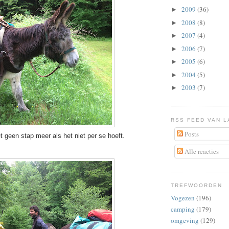
2009
(36)
►
2008
(8)
►
2007
(4)
►
2006
(7)
►
2005
(6)
►
2004
(5)
►
2003
(7)
►
RSS FEED VAN L
Posts
t geen stap meer als het niet per se hoeft.
Alle reacties
TREFWOORDEN
Vogezen
(196)
camping
(179)
omgeving
(129)