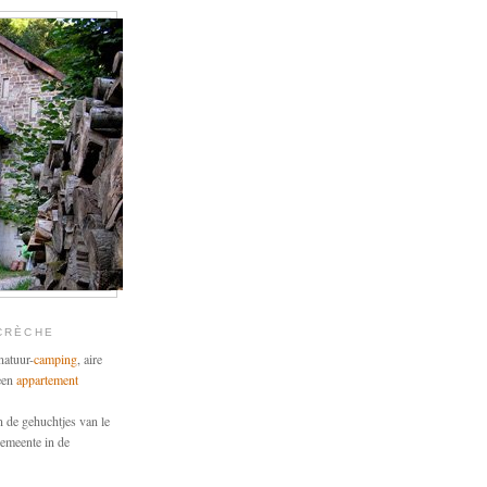
 CRÈCHE
natuur-
camping
, aire
 een
appartement
n de gehuchtjes van le
gemeente in de