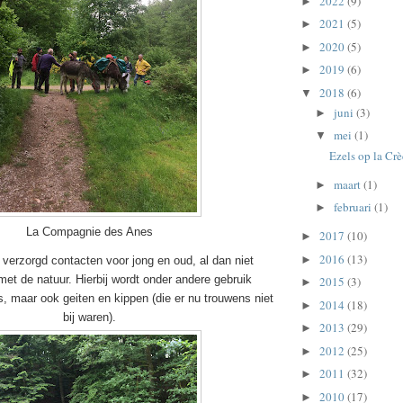
2022
(9)
►
2021
(5)
►
2020
(5)
►
2019
(6)
►
2018
(6)
▼
juni
(3)
►
mei
(1)
▼
Ezels op la Cr
maart
(1)
►
februari
(1)
►
La Compagnie des Anes
2017
(10)
►
2016
(13)
►
erzorgd contacten voor jong en oud, al dan niet
met de natuur. Hierbij wordt onder andere gebruik
2015
(3)
►
, maar ook geiten en kippen (die er nu trouwens niet
2014
(18)
►
bij waren).
2013
(29)
►
2012
(25)
►
2011
(32)
►
2010
(17)
►