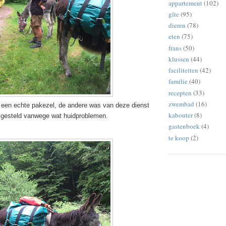
appartement
(102)
gîte
(95)
dieren
(78)
eten
(75)
frans
(50)
klussen
(44)
faciliteiten
(42)
familie
(40)
recepten
(33)
zwembad
(16)
 een echte pakezel, de andere was van deze dienst
kabouter
(8)
ijgesteld vanwege wat huidproblemen.
gastenboek
(4)
te koop
(2)