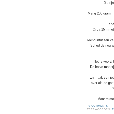
Dit zij
Meng 280 gram m
Kne
Circa 15 minut
Meng intussen van
Schud de nog wa
Het is vooral 
De halve maantj
En maak ze niet 
over als de gast
w
Maar missc
0 COMMENTS
TREFWOORDEN:
E