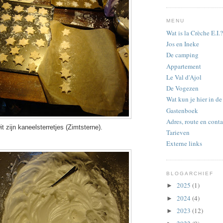
MENU
Wat is la Crèche E.I.?
Jos en Ineke
De camping
Appartement
Le Val d'Ajol
De Vogezen
Wat kun je hier in d
Gastenboek
Adres, route en conta
it zijn kaneelsterretjes (Zimtsterne).
Tarieven
Externe links
BLOGARCHIEF
2025
(1)
►
2024
(4)
►
2023
(12)
►