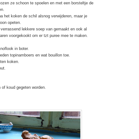
ozen ze schoon te spoelen en met een borsteltje de
en.
a het koken de schil alsnog verwijderen, maar je
oon opeten.
 verrassend lekkere soep van gemaakt en ook al
aren voorgekookt om er tzt puree mee te m
a
ken.
noflook in boter.
eden topinamboers en wat bouillon toe.
uten koken.
out.
 of koud gegeten worden.