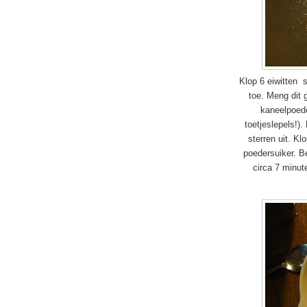
Klop 6 eiwitten 
toe. Meng dit 
kaneelpoede
toetjeslepels!)
sterren uit. K
poedersuiker. B
circa 7 minut