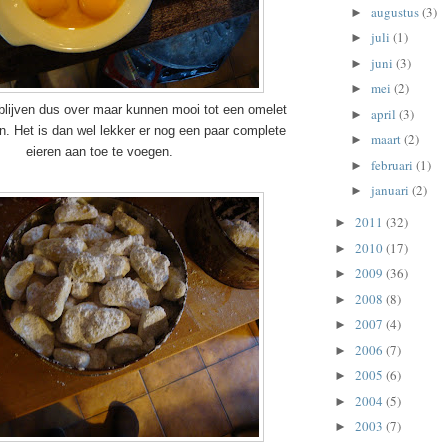
augustus
(3)
►
juli
(1)
►
juni
(3)
►
mei
(2)
►
 blijven dus over maar kunnen mooi tot een omelet
april
(3)
►
n. Het is dan wel lekker er nog een paar complete
maart
(2)
►
eieren aan toe te voegen.
februari
(1)
►
januari
(2)
►
2011
(32)
►
2010
(17)
►
2009
(36)
►
2008
(8)
►
2007
(4)
►
2006
(7)
►
2005
(6)
►
2004
(5)
►
2003
(7)
►