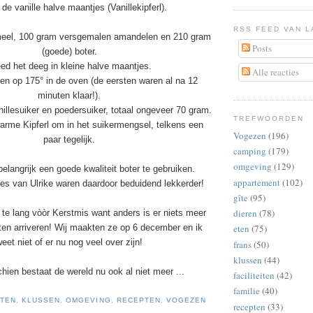
n de vanille halve maantjes (Vanillekipferl).
RSS FEED VAN L
eel, 100 gram versgemalen amandelen en 210 gram
Posts
(goede) boter.
ed het deeg in kleine halve maantjes.
Alle reacties
en op 175° in de oven (de eersten waren al na 12
minuten klaar!).
illesuiker en poedersuiker, totaal ongeveer 70 gram.
TREFWOORDEN
rme Kipferl om in het suikermengsel, telkens een
Vogezen
(196)
paar tegelijk.
camping
(179)
omgeving
(129)
belangrijk een goede kwaliteit boter te gebruiken.
appartement
(102)
es van Ulrike waren daardoor beduidend lekkerder!
gîte
(95)
dieren
(78)
te lang vòòr Kerstmis want anders is er niets meer
en arriveren!
Wij maakten ze op 6 december en ik
eten
(75)
eet niet of er nu nog veel over zijn!
frans
(50)
klussen
(44)
hien bestaat de wereld nu ook al niet meer
.
..
faciliteiten
(42)
familie
(40)
TEN
,
KLUSSEN
,
OMGEVING
,
RECEPTEN
,
VOGEZEN
recepten
(33)