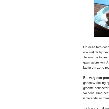
Op deze foto doen 
ook wel de tijd van
Je kunt de topinam
gaan gebruiken. A
lastig om ze te ro
En,
vergeten gro
gasontwikkeling o
groente herinnerd 
Volgens Timo heef
isolerende luchtla
Toch nog smakelij