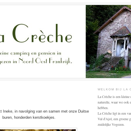
WELKOM BIJ LA
La Crèche is een kleine 
naturelle, waar we ook
hebben.
 Ineke, in navolging van en samen met onze Duitse
La Crèche ligt in een va
buren, honderden kerstkoekjes.
Val d'Ajol, een groene 
zuidelijke Vogezen.