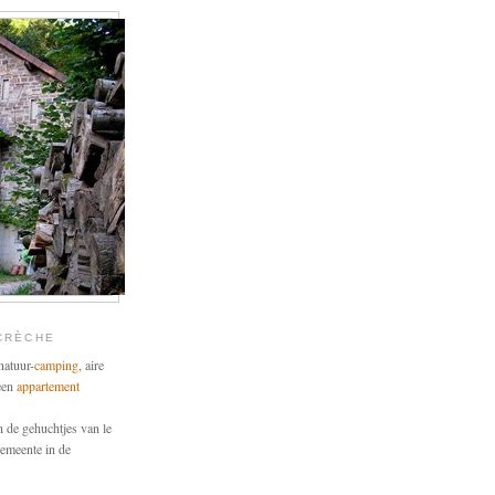
 CRÈCHE
natuur-
camping
, aire
 een
appartement
n de gehuchtjes van le
gemeente in de