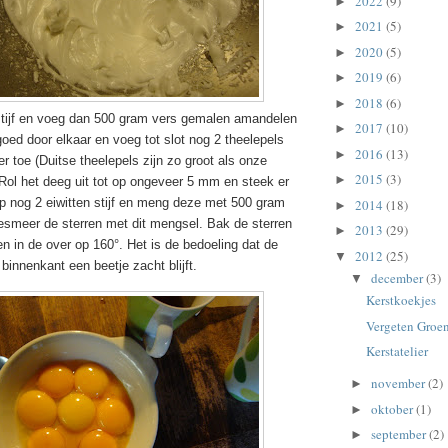
2022
(9)
►
2021
(5)
►
2020
(5)
►
2019
(6)
►
2018
(6)
►
stijf en voeg dan 500 gram vers gemalen amandelen
2017
(10)
►
goed door elkaar en voeg tot slot nog 2 theelepels
2016
(13)
►
r toe (Duitse theelepels zijn zo groot als onze
2015
(3)
►
. Rol het deeg uit tot op ongeveer 5 mm en steek er
lop nog 2 eiwitten stijf en meng deze met 500 gram
2014
(18)
►
esmeer de sterren met dit mengsel. Bak de sterren
2013
(29)
►
en in de over op 160°. Het is de bedoeling dat de
2012
(25)
▼
binnenkant een beetje zacht blijft.
december
(3)
▼
Kerstkoekjes
Vergeten Groe
Kerstatelier
november
(2)
►
oktober
(1)
►
september
(2)
►