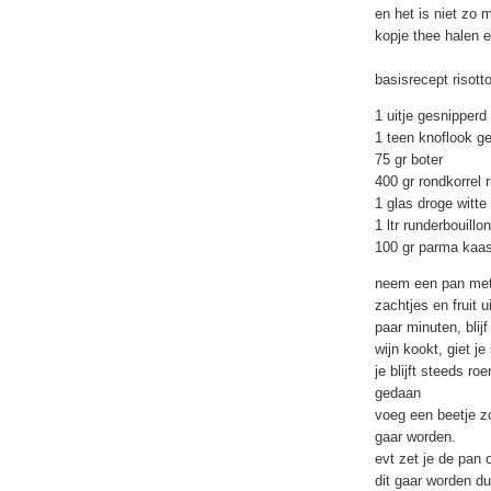
en het is niet zo m
kopje thee halen e
basisrecept risott
1 uitje gesnipperd
1 teen knoflook g
75 gr boter
400 gr rondkorrel r
1 glas droge witte 
1 ltr runderbouillon
100 gr parma kaas
neem een pan met
zachtjes en fruit u
paar minuten, blijf
wijn kookt, giet j
je blijft steeds roe
gedaan
voeg een beetje zo
gaar worden.
evt zet je de pan 
dit gaar worden d