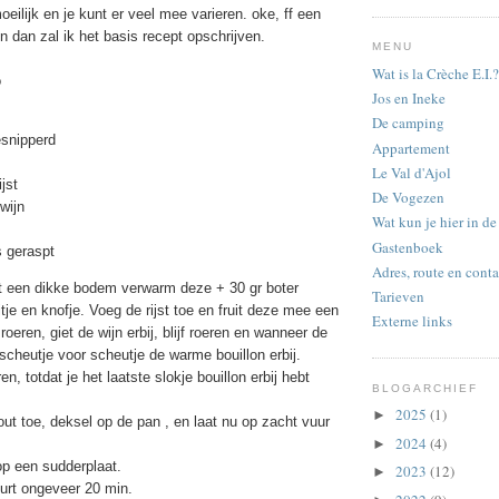
oeilijk en je kunt er veel mee varieren. oke, ff een
n dan zal ik het basis recept opschrijven.
MENU
Wat is la Crèche E.I.?
o
Jos en Ineke
De camping
esnipperd
Appartement
Le Val d'Ajol
ijst
De Vogezen
wijn
Wat kun je hier in d
Gastenboek
 geraspt
Adres, route en conta
 een dikke bodem verwarm deze + 30 gr boter
Tarieven
itje en knofje. Voeg de rijst toe en fruit deze mee een
Externe links
 roeren, giet de wijn erbij, blijf roeren en wanneer de
e scheutje voor scheutje de warme bouillon erbij.
ren, totdat je het laatste slokje bouillon erbij hebt
BLOGARCHIEF
2025
(1)
►
ut toe, deksel op de pan , en laat nu op zacht vuur
2024
(4)
►
op een sudderplaat.
2023
(12)
►
uurt ongeveer 20 min.