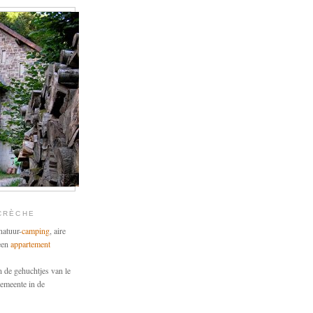
 CRÈCHE
natuur-
camping
, aire
 een
appartement
n de gehuchtjes van le
gemeente in de