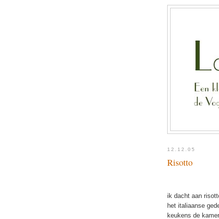
12.12.05
Risotto
ik dacht aan risot
het italiaanse ged
keukens de kamers