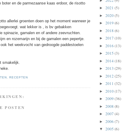
2022
(9)
►
e boter en de parmezaanse kaas erdoor, de risotto
2021
(5)
►
2020
(5)
►
sotto allerlei groenten doen op het moment wanneer je
2019
(6)
►
 toegevoegt. wat lekker is , is bv gebakken
2018
(6)
►
de spinazie, garnalen en of andere zeevruchten.
2017
(10)
►
tijm en rozemarijn en bij de garnalen een pepertje.
je ook het weekvocht van gedroogde paddestoelen
2016
(13)
►
2015
(3)
►
2014
(18)
►
t smakelijk.
2013
(29)
ineke.
►
2012
(25)
►
TEN
,
RECEPTEN
2011
(32)
►
2010
(17)
►
RKINGEN:
2009
(36)
►
2008
(8)
►
E POSTEN
2007
(4)
►
2006
(7)
►
2005
(6)
▼