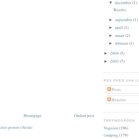
december
(1)
▼
Risotto
september
(1)
►
april
(1)
►
maart
(2)
►
februari
(1)
►
2004
(5)
►
2003
(7)
►
RSS FEED VAN L
Posts
Reacties
Homepage
Oudere post
TREFWOORDEN
cties posten (Atom)
Vogezen
(196)
camping
(179)