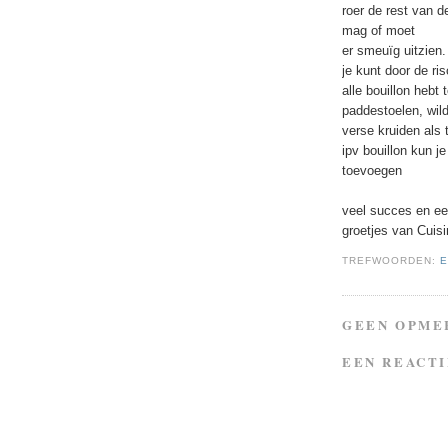
roer de rest van d
mag of moet
er smeuïg uitzien.
je kunt door de ri
alle bouillon hebt
paddestoelen, wil
verse kruiden als 
ipv bouillon kun 
toevoegen
veel succes en ee
groetjes van Cuis
TREFWOORDEN:
E
GEEN OPME
EEN REACTI