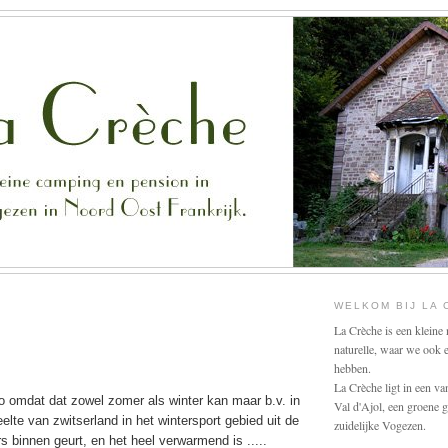
WELKOM BIJ LA
La Crèche is een kleine 
naturelle, waar we ook
hebben.
La Crèche ligt in een va
to omdat dat zowel zomer als winter kan maar b.v. in
Val d'Ajol, een groene 
eelte van zwitserland in het wintersport gebied uit de
zuidelijke Vogezen.
 binnen geurt, en het heel verwarmend is .....