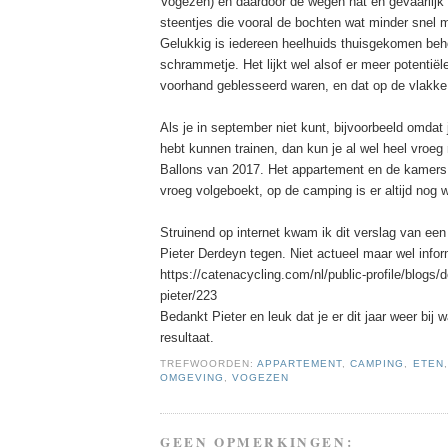
Vogezen) en daardoor de wegen nat en gevaarlijk
steentjes die vooral de bochten wat minder snel 
Gelukkig is iedereen heelhuids thuisgekomen be
schrammetje. Het lijkt wel alsof er meer potentiële
voorhand geblesseerd waren, en dat op de vlakk
Als je in september niet kunt, bijvoorbeeld omdat
hebt kunnen trainen, dan kun je al wel heel vroeg
Ballons van 2017. Het appartement en de kamers 
vroeg volgeboekt, op de camping is er altijd nog w
Struinend op internet kwam ik dit verslag van ee
Pieter Derdeyn tegen. Niet actueel maar wel infor
https://catenacycling.com/nl/public-profile/blogs/d
pieter/223
Bedankt Pieter en leuk dat je er dit jaar weer bij 
resultaat.
TREFWOORDEN:
APPARTEMENT
,
CAMPING
,
ETEN
OMGEVING
,
VOGEZEN
GEEN OPMERKINGEN: